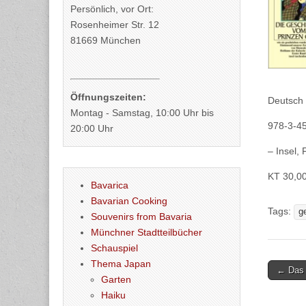
Persönlich, vor Ort:
Rosenheimer Str. 12
81669 München
Öffnungszeiten:
Deutsch 
Montag - Samstag, 10:00 Uhr bis
978-3-4
20:00 Uhr
– Insel, 
KT 30,0
Bavarica
Bavarian Cooking
Tags:
g
Souvenirs from Bavaria
Münchner Stadtteilbücher
Schauspiel
Thema Japan
Post
← Das 
Garten
naviga
Haiku