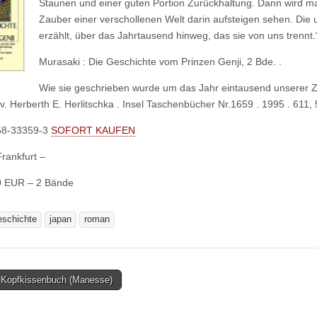
Staunen und einer guten Portion Zurückhaltung. Dann wird ma
Zauber einer verschollenen Welt darin aufsteigen sehen. Die
erzählt, über das Jahrtausend hinweg, das sie von uns trennt
Murasaki : Die Geschichte vom Prinzen Genji, 2 Bde. .
Wie sie geschrieben wurde um das Jahr eintausend unserer Zei
v. Herberth E. Herlitschka . Insel Taschenbücher Nr.1659 . 1995 . 611, 
58-33359-3
SOFORT KAUFEN
Frankfurt –
0 EUR – 2 Bände
eschichte
japan
roman
Kopfkissenbuch (Manesse)
tion