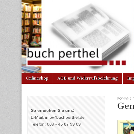
Buchhandlun
am Gasteig
Skip
Main
Onlineshop
AGB und Widerrufsbelehrung
Im
to
menu
content
ROMANE
,
Gen
So erreichen Sie uns:
E-Mail: info@buchperthel.de
Telefon: 089 - 45 87 99 09