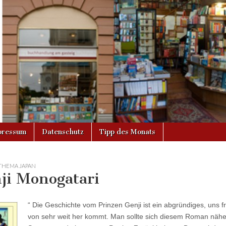
g
pressum
Datenschutz
Tipp des Monats
THEMA JAPAN
ji Monogatari
“ Die Geschichte vom Prinzen Genji ist ein abgründiges, uns f
von sehr weit her kommt. Man sollte sich diesem Roman näher