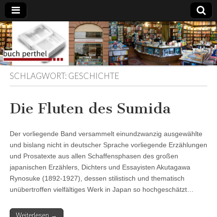
Buchhandlung
am Gasteig
SCHLAGWORT:
GESCHICHTE
Die Fluten des Sumida
Der vorliegende Band versammelt einundzwanzig ausgewählte
und bislang nicht in deutscher Sprache vorliegende Erzählungen
und Prosatexte aus allen Schaffensphasen des großen
japanischen Erzählers, Dichters und Essayisten Akutagawa
Rynosuke (1892-1927), dessen stilistisch und thematisch
unübertroffen vielfältiges Werk in Japan so hochgeschätzt…
Weiterlesen →