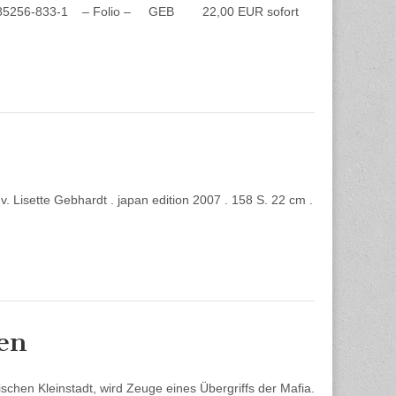
8-3-85256-833-1 – Folio – GEB 22,00 EUR sofort
. Lisette Gebhardt . japan edition 2007 . 158 S. 22 cm .
ren
chen Kleinstadt, wird Zeuge eines Übergriffs der Mafia.