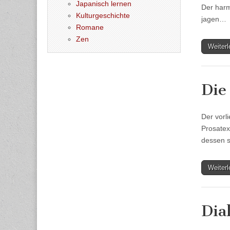
Japanisch lernen
Der harm
Kulturgeschichte
jagen…
Romane
Zen
Weiter
Die
Der vorl
Prosatex
dessen s
Weiter
Dia