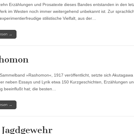
zehn Erzählungen und Prosatexte dieses Bandes entstanden in den l
erk im Westen noch immer weitergehend unbekannt ist. Zur sprachlich
e experimentierfreudige stilistische Vielfalt, aus der…
lesen →
shomon
Sammelband »Rashomon«, 1917 veröffentlicht, setzte sich Akutagawa al
 er neben Essays und Lyrik etwa 150 Kurzgeschichten, Erzählungen und 
ig beeinflußt hat; die besten…
lesen →
 Jagdgewehr