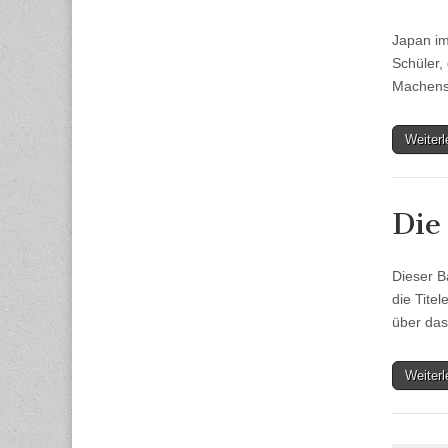
Japan im
Schüler,
Machensc
Weiter
Die
Dieser B
die Tite
über das
Weiter