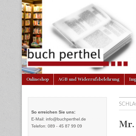
Buchhandlun
am Gasteig
Skip
Main
Onlineshop
AGB und Widerrufsbelehrung
Im
to
menu
content
SCHLA
So erreichen Sie uns:
E-Mail: info@buchperthel.de
Mr.
Telefon: 089 - 45 87 99 09