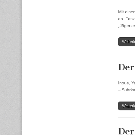
Mit eine
an. Fasz
„Jägerz
Weiter
Der
Inoue, Y
– Suhrk
Weiter
Der