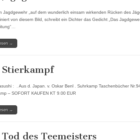
m Jagdgewehr „auf dem wunderlich einsam wirkenden Rücken des Jägers
iniert von diesem Bild, schreibt ein Dichter das Gedicht „Das Jagdgewe
eitung“…
lesen →
 Stierkampf
asushi : . Aus d. Japan. v. Oskar Benl . Suhrkamp Taschenbücher Nr.944
amp – SOFORT KAUFEN KT 9.00 EUR
lesen →
 Tod des Teemeisters