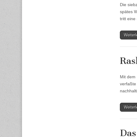
Die sieb
spätes W
tritt ein
Weiter
Ra
Mit dem 
verfaßte
nachhalt
Weiter
Das