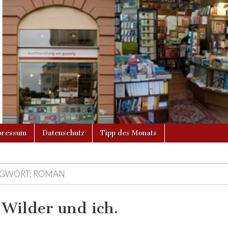
g
pressum
Datenschutz
Tipp des Monats
GWORT:
ROMAN
 Wilder und ich.