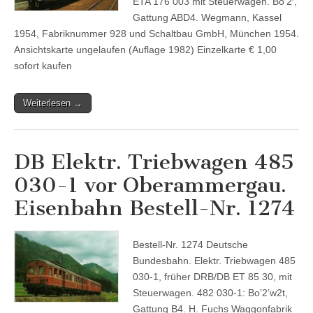
ETA 176 003 mit Steuerwagen. Bo’2′,
Gattung ABD4. Wegmann, Kassel
1954, Fabriknummer 928 und Schaltbau GmbH, München 1954.
Ansichtskarte ungelaufen (Auflage 1982) Einzelkarte € 1,00
sofort kaufen
Weiterlesen →
DB Elektr. Triebwagen 485
030-1 vor Oberammergau.
Eisenbahn Bestell-Nr. 1274
Bestell-Nr. 1274 Deutsche
Bundesbahn. Elektr. Triebwagen 485
030-1, früher DRB/DB ET 85 30, mit
Steuerwagen. 482 030-1: Bo’2’w2t,
Gattung B4. H. Fuchs Waggonfabrik