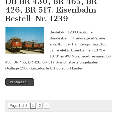
DB BR 430, BR 465, BR
426, BR 517. Eisenbahn
Bestell-Nr. 1239
Bestell-Nr. 1239 Deutsche
Bundesbahn. Triebwagen-Parade
anläßlich der Fahrzeugschau „100
Jahre elektr. Eisenbahnen 1879 –
1979“ im AW München-Freimann. BR
430, BR 465, BR 426, BR 517. Ansichtskarte ungelaufen
(Auflage 1980) Einzelkarte € 1,00 sofort kaufen
Weiterlesen →
Page 1 of 2
1
2
»