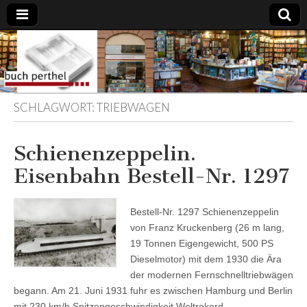
Buchhandlung
am Gasteig
SCHLAGWORT:
TRIEBWAGEN
Schienenzeppelin.
Eisenbahn Bestell-Nr. 1297
Bestell-Nr. 1297 Schienenzeppelin
von Franz Kruckenberg (26 m lang,
19 Tonnen Eigengewicht, 500 PS
Dieselmotor) mit dem 1930 die Ära
der modernen Fernschnelltriebwägen
begann. Am 21. Juni 1931 fuhr es zwischen Hamburg und Berlin
mit 230 km/h Spitzengeschwindigkeit Weltrekord.