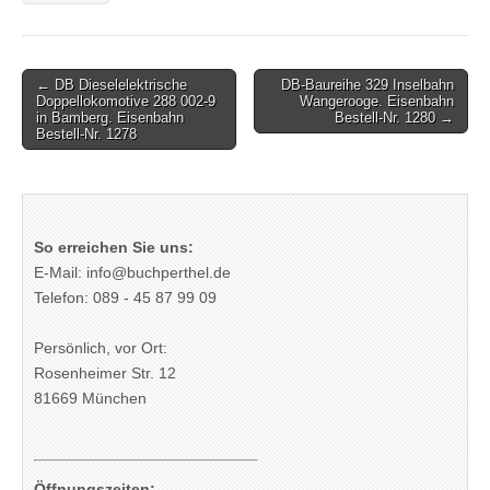
Post
← DB Dieselelektrische
DB-Baureihe 329 Inselbahn
Doppellokomotive 288 002-9
Wangerooge. Eisenbahn
navigation
in Bamberg. Eisenbahn
Bestell-Nr. 1280 →
Bestell-Nr. 1278
So erreichen Sie uns:
E-Mail: info@buchperthel.de
Telefon: 089 - 45 87 99 09
Persönlich, vor Ort:
Rosenheimer Str. 12
81669 München
Öffnungszeiten: