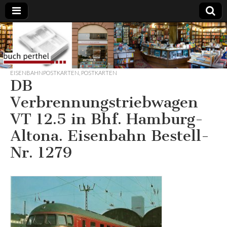
Buchhandlung
am Gasteig
EISENBAHNPOSTKARTEN
,
POSTKARTEN
DB
Verbrennungstriebwagen
VT 12.5 in Bhf. Hamburg-
Altona. Eisenbahn Bestell-
Nr. 1279