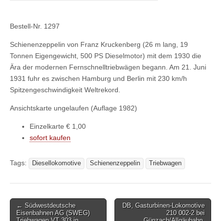
Bestell-Nr. 1297
Schienenzeppelin von Franz Kruckenberg (26 m lang, 19
Tonnen Eigengewicht, 500 PS Dieselmotor) mit dem 1930 die
Ära der modernen Fernschnelltriebwägen begann. Am 21. Juni
1931 fuhr es zwischen Hamburg und Berlin mit 230 km/h
Spitzengeschwindigkeit Weltrekord.
Ansichtskarte ungelaufen (Auflage 1982)
Einzelkarte € 1,00
sofort kaufen
Tags:
Diesellokomotive
Schienenzeppelin
Triebwagen
Post
← Südwestdeutsche
DB, Gasturbinen-Lokomotive
Eisenbahnen AG (SWEG)
210 002-2 bei
navigation
Triebwagen VT 303 in
Günzach/Allgäubahn.