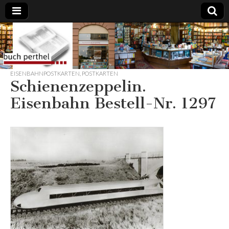
Buchhandlung
am Gasteig
EISENBAHNPOSTKARTEN
,
POSTKARTEN
Schienenzeppelin.
Eisenbahn Bestell-Nr. 1297