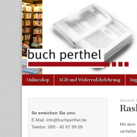
Buchhandlun
am Gasteig
Skip
Main
Onlineshop
AGB und Widerrufsbelehrung
Im
to
menu
content
ROMANE
,
Ra
So erreichen Sie uns:
E-Mail: info@buchperthel.de
Mit dem 
Telefon: 089 - 45 87 99 09
verfaßte