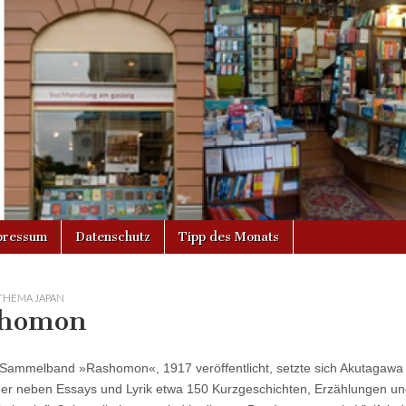
g
pressum
Datenschutz
Tipp des Monats
THEMA JAPAN
shomon
Sammelband »Rashomon«, 1917 veröffentlicht, setzte sich Akutagawa al
 er neben Essays und Lyrik etwa 150 Kurzgeschichten, Erzählungen und 