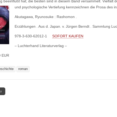
ig beeinflußt hat; die besten sind in diesem Band versammelt. Vielfalt d
und psychologische Vertiefung kennzeichnen die Prosa des inz
Akutagawa, Ryunosuke : Rashomon .
Erzählungen . Aus d. Japan. v. Jürgen Berndt . Sammlung Luch
978-3-630-62012-1
SOFORT KAUFEN
– Luchterhand Literaturverlag –
0 EUR
eschichte
roman
u
tion