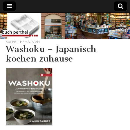
Buchhandlung
am Gasteig
KÜCHE
,
THEMA JAPAN
Washoku – Japanisch
kochen zuhause