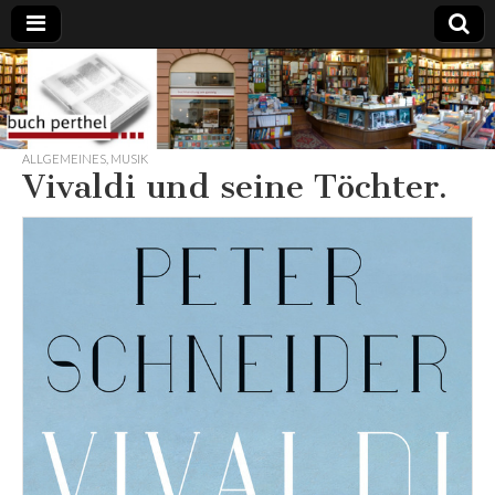
Buchhandlung
am Gasteig
ALLGEMEINES
,
MUSIK
Vivaldi und seine Töchter.