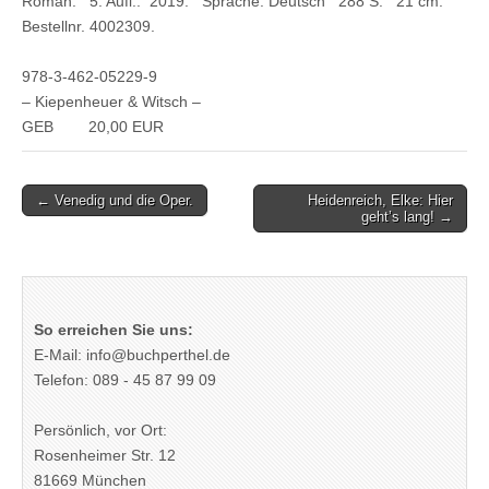
Roman. 5. Aufl.. 2019. Sprache: Deutsch 288 S. 21 cm.
Bestellnr. 4002309.
978-3-462-05229-9
– Kiepenheuer & Witsch –
GEB 20,00 EUR
Post
← Venedig und die Oper.
Heidenreich, Elke: Hier
geht’s lang! →
navigation
So erreichen Sie uns:
E-Mail: info@buchperthel.de
Telefon: 089 - 45 87 99 09
Persönlich, vor Ort:
Rosenheimer Str. 12
81669 München