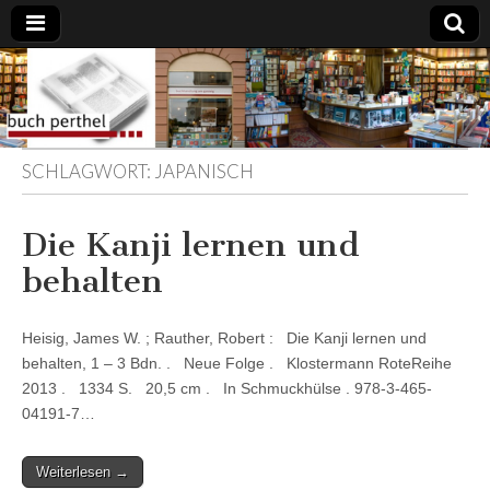
Buchhandlung
am Gasteig
SCHLAGWORT:
JAPANISCH
Die Kanji lernen und
behalten
Heisig, James W. ; Rauther, Robert : Die Kanji lernen und
behalten, 1 – 3 Bdn. . Neue Folge . Klostermann RoteReihe
2013 . 1334 S. 20,5 cm . In Schmuckhülse . 978-3-465-
04191-7…
Weiterlesen →