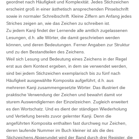
geordnet nach Häufigkeit und Komplexität. Jedes Stichzeichen
erscheint groß in einer ästhetisch ansprechenden Pinselschrift
sowie in normaler Schreibschrift. Kleine Ziffern am Anfang jedes
Striches zeigen an, wie das Zeichen zu schreiben ist.
Zu jedem Kanji findet der Lernende alle amtlich zugelassenen
Lesungen, d.h. alle Wörter, die damit geschrieben werden
können, und deren Bedeutungen. Ferner Angaben zur Struktur
und zu den Bestandteilen des Zeichens.
Weil sich Lesung und Bedeutung eines Zeichens in der Regel
erst aus dem Kontext ergeben, in dem sie verwendet werden,
sind bei jedem Stichzeichen exemplarisch bis zu fünf nach
Häufigkeit ausgewählte Komposita aufgeführt, d.h. aus
mehreren Kanji zusammengesetzte Wörter. Das illustriert die
praktische Verwendung der Zeichen und bewahrt damit vor
sturem Auswendiglernen der Einzelzeichen. Zugleich erweitert
es den Wortschatz. Und es dient der ständigen Wiederholung
und Vertiefung bereits zuvor gelernter Kanji. Denn die
angeführten Komposita enthalten fast durchweg nur Zeichen,
deren laufende Nummer im Buch kleiner ist als die des
Stichzeichens.Abgerundet wird der Band durch drei Register, die