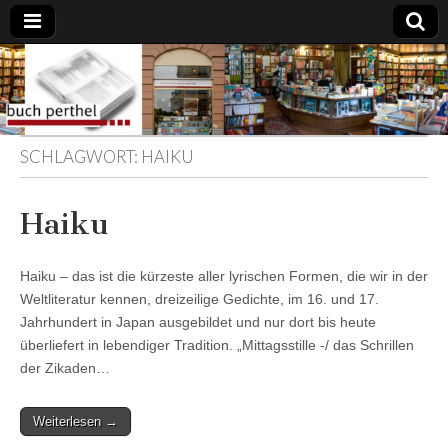
Buchhandlung
am Gasteig
SCHLAGWORT:
HAIKU
Haiku
Haiku – das ist die kürzeste aller lyrischen Formen, die wir in der
Weltliteratur kennen, dreizeilige Gedichte, im 16. und 17.
Jahrhundert in Japan ausgebildet und nur dort bis heute
überliefert in lebendiger Tradition. „Mittagsstille -/ das Schrillen
der Zikaden…
Weiterlesen →