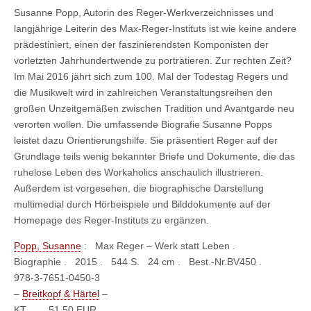
Susanne Popp, Autorin des Reger-Werkverzeichnisses und
langjährige Leiterin des Max-Reger-Instituts ist wie keine andere
prädestiniert, einen der faszinierendsten Komponisten der
vorletzten Jahrhundertwende zu porträtieren. Zur rechten Zeit?
Im Mai 2016 jährt sich zum 100. Mal der Todestag Regers und
die Musikwelt wird in zahlreichen Veranstaltungsreihen den
großen Unzeitgemäßen zwischen Tradition und Avantgarde neu
verorten wollen. Die umfassende Biografie Susanne Popps
leistet dazu Orientierungshilfe. Sie präsentiert Reger auf der
Grundlage teils wenig bekannter Briefe und Dokumente, die das
ruhelose Leben des Workaholics anschaulich illustrieren.
Außerdem ist vorgesehen, die biographische Darstellung
multimedial durch Hörbeispiele und Bilddokumente auf der
Homepage des Reger-Instituts zu ergänzen.
Popp, Susanne
:
Max Reger – Werk statt Leben .
Biographie . 2015 . 544 S. 24 cm . Best.-Nr.BV450 .
978-3-7651-0450-3
–
Breitkopf & Härtel
–
KT 51,50
EUR