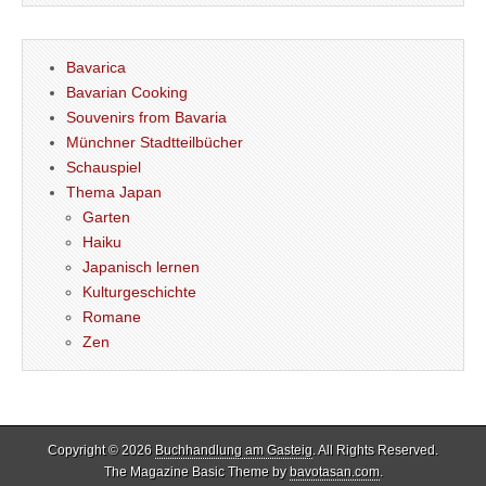
Bavarica
Bavarian Cooking
Souvenirs from Bavaria
Münchner Stadtteilbücher
Schauspiel
Thema Japan
Garten
Haiku
Japanisch lernen
Kulturgeschichte
Romane
Zen
Copyright © 2026
Buchhandlung am Gasteig
. All Rights Reserved.
The Magazine Basic Theme by
bavotasan.com
.