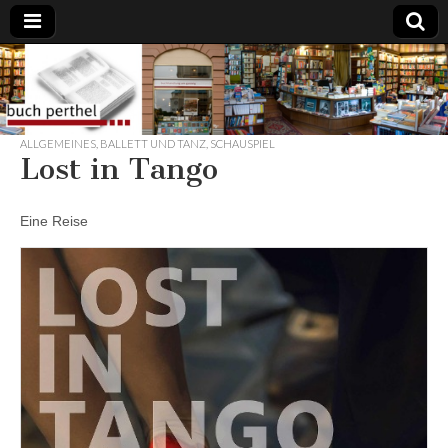
Buchhandlung
am Gasteig
ALLGEMEINES
,
BALLETT UND TANZ
,
SCHAUSPIEL
Lost in Tango
Eine Reise