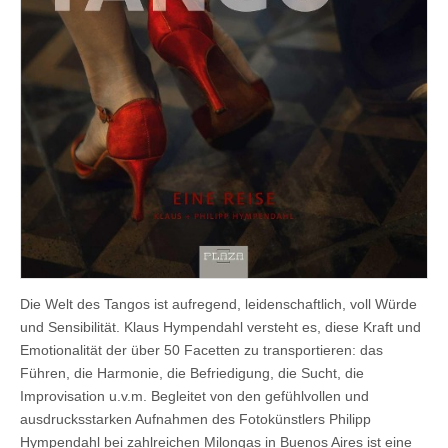
Die Welt des Tangos ist aufregend, leidenschaftlich, voll Würde
und Sensibilität. Klaus Hympendahl versteht es, diese Kraft und
Emotionalität der über 50 Facetten zu transportieren: das
Führen, die Harmonie, die Befriedigung, die Sucht, die
Improvisation u.v.m. Begleitet von den gefühlvollen und
ausdrucksstarken Aufnahmen des Fotokünstlers Philipp
Hympendahl bei zahlreichen Milongas in Buenos Aires ist eine