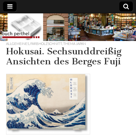
Buchhandlung
am Gasteig
ALLGEMEINES
,
FARBHOLZSCHNITT
,
THEMA JAPAN
Hokusai. Sechsunddreißig
Ansichten des Berges Fuji