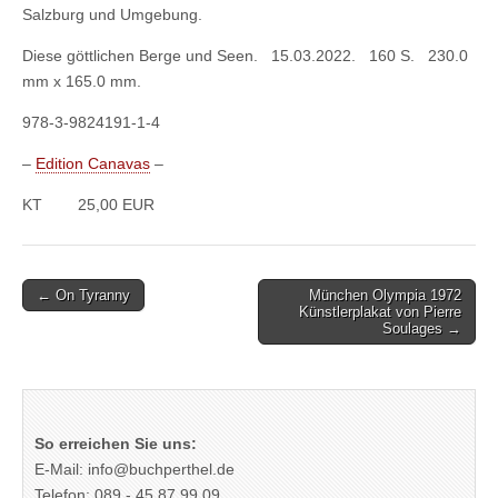
Salzburg und Umgebung.
Diese göttlichen Berge und Seen. 15.03.2022. 160 S. 230.0
mm x 165.0 mm.
978-3-9824191-1-4
–
Edition Canavas
–
KT 25,00 EUR
Post
← On Tyranny
München Olympia 1972
Künstlerplakat von Pierre
navigation
Soulages →
So erreichen Sie uns:
E-Mail: info@buchperthel.de
Telefon: 089 - 45 87 99 09