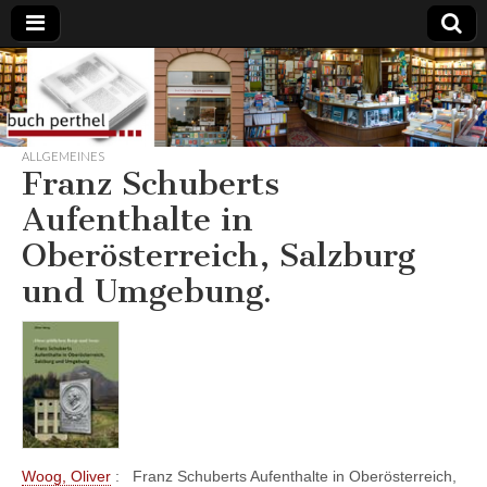
Buchhandlung
am Gasteig
ALLGEMEINES
Franz Schuberts
Aufenthalte in
Oberösterreich, Salzburg
und Umgebung.
Woog, Oliver
: Franz Schuberts Aufenthalte in Oberösterreich,