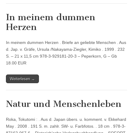
In meinem dummen
Herzen
In meinem dummen Herzen . Briefe an geliebte Menschen . Aus
d. Jap. v. Gräfe, Ursula /Nakayama-Ziegler, Kimiko . 1999 . 232
S. – 21 x 11,5 cm 978-3-929181-20-3 – Peperkorn, G – Gb
18.00 EUR
Weiterlesen →
Natur und Menschenleben
Roka, Tokutomi : . Aus d. Japan übers. u. komment. v. Ekkehard
May . 2008 . 191 S. m. zahlr. SW- u. Farbfotos. . 18 cm . 978-3-
87162-067-6 – Dieterich’sche Verlagsbuchhandlung – SOFORT