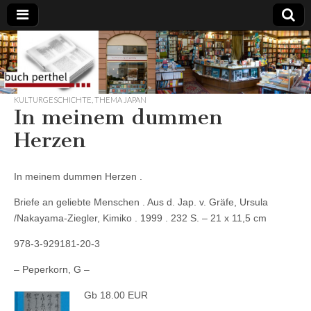
Buchhandlung
am Gasteig
KULTURGESCHICHTE
,
THEMA JAPAN
In meinem dummen
Herzen
In meinem dummen Herzen .
Briefe an geliebte Menschen . Aus d. Jap. v. Gräfe, Ursula
/Nakayama-Ziegler, Kimiko . 1999 . 232 S. – 21 x 11,5 cm
978-3-929181-20-3
– Peperkorn, G –
Gb 18.00 EUR