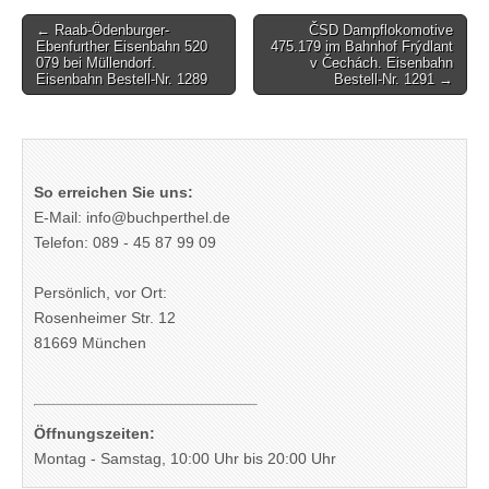
Post
← Raab-Ödenburger-
ČSD Dampflokomotive
Ebenfurther Eisenbahn 520
475.179 im Bahnhof Frýdlant
navigation
079 bei Müllendorf.
v Čechách. Eisenbahn
Eisenbahn Bestell-Nr. 1289
Bestell-Nr. 1291 →
So erreichen Sie uns:
E-Mail: info@buchperthel.de
Telefon: 089 - 45 87 99 09
Persönlich, vor Ort:
Rosenheimer Str. 12
81669 München
Öffnungszeiten:
Montag - Samstag, 10:00 Uhr bis 20:00 Uhr