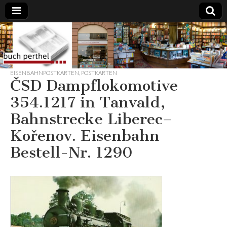
Buchhandlung
am Gasteig
EISENBAHNPOSTKARTEN
,
POSTKARTEN
ČSD Dampflokomotive
354.1217 in Tanvald,
Bahnstrecke Liberec–
Kořenov. Eisenbahn
Bestell-Nr. 1290