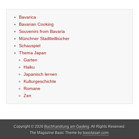
Bavarica
Bavarian Cooking
Souvenirs from Bavaria
Münchner Stadtteilbücher
Schauspiel
Thema Japan
Garten
Haiku
Japanisch lernen
Kulturgeschichte
Romane
Zen
Copyright © 2026
Buchhandlung am Gasteig
. All Rights Reserved.
The Magazine Basic Theme by
bavotasan.com
.