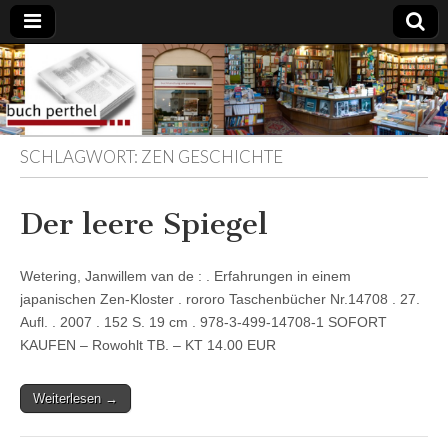
Buchhandlung
am Gasteig
SCHLAGWORT:
ZEN GESCHICHTE
Der leere Spiegel
Wetering, Janwillem van de : . Erfahrungen in einem
japanischen Zen-Kloster . rororo Taschenbücher Nr.14708 . 27.
Aufl. . 2007 . 152 S. 19 cm . 978-3-499-14708-1 SOFORT
KAUFEN – Rowohlt TB. – KT 14.00 EUR
Weiterlesen →