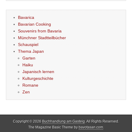
Bavarica
Bavarian Cooking
Souvenirs from Bavaria
Münchner Stadtteilbücher
Schauspiel
Thema Japan
Garten
Haiku
Japanisch lernen
Kulturgeschichte
Romane
Zen
Copyright © 2026
Buchhandlung am Gasteig
. All Rights Reserved.
The Magazine Basic Theme by
bavotasan.com
.