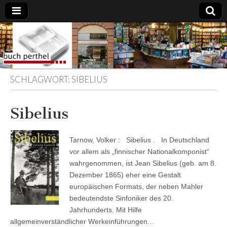
Buchhandlung
am Gasteig
SCHLAGWORT:
SIBELIUS
Sibelius
Tarnow, Volker : Sibelius . In Deutschland
vor allem als „finnischer Nationalkomponist“
wahrgenommen, ist Jean Sibelius (geb. am 8.
Dezember 1865) eher eine Gestalt
europäischen Formats, der neben Mahler
bedeutendste Sinfoniker des 20.
Jahrhunderts. Mit Hilfe
allgemeinverständlicher Werkeinführungen…