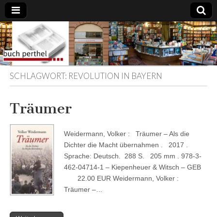
Buchhandlung
am Gasteig
SCHLAGWORT:
REVOLUTION IN BAYERN
Träumer
Weidermann, Volker : Träumer – Als die
Dichter die Macht übernahmen . 2017 .
Sprache: Deutsch. 288 S. 205 mm . 978-3-
462-04714-1 – Kiepenheuer & Witsch – GEB
22.00 EUR Weidermann, Volker :
Träumer –…