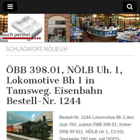
Buchhandlung
am Gasteig
SCHLAGWORT:
NÖLB UH
ÖBB 398.01, NÖLB Uh. 1,
Lokomotive Bh 1 in
Tamsweg. Eisenbahn
Bestell-Nr. 1244
Bestell-Nr. 1244 Lokomotive Bh 1 des
club 760, zuletzt ÖBB 398.01, früher
DRB 99 811. NÖLB Uh 1, C1’h2t,
Spurweite 760 mm, mit DGEG-