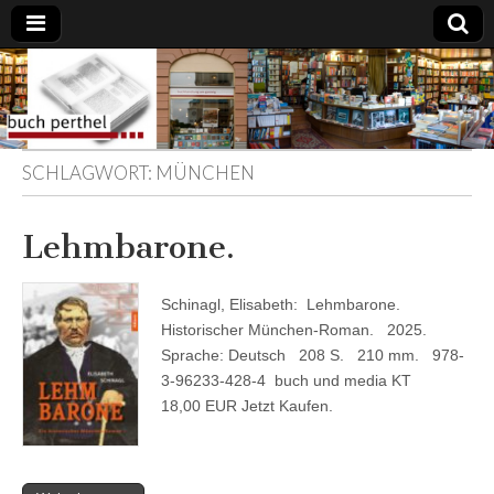
Buchhandlung
am Gasteig
SCHLAGWORT:
MÜNCHEN
Lehmbarone.
Schinagl, Elisabeth: Lehmbarone.
Historischer München-Roman. 2025.
Sprache: Deutsch 208 S. 210 mm. 978-
3-96233-428-4 buch und media KT
18,00 EUR Jetzt Kaufen.