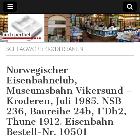
Buchhandlung
am Gasteig
SCHLAGWORT:
KRØDERBANEN
Norwegischer
Eisenbahnclub,
Museumsbahn Vikersund –
Kroderen, Juli 1985. NSB
236, Baureihe 24b, 1’Dh2,
Thune 1912. Eisenbahn
Bestell-Nr. 10501