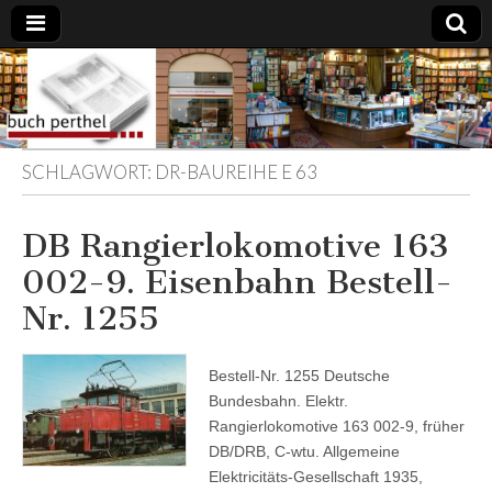
Buchhandlung
am Gasteig
SCHLAGWORT:
DR-BAUREIHE E 63
DB Rangierlokomotive 163
002-9. Eisenbahn Bestell-
Nr. 1255
Bestell-Nr. 1255 Deutsche
Bundesbahn. Elektr.
Rangierlokomotive 163 002-9, früher
DB/DRB, C-wtu. Allgemeine
Elektricitäts-Gesellschaft 1935,