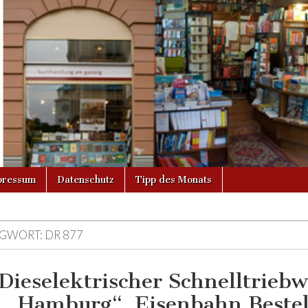
g
pressum
Datenschutz
Tipp des Monats
GWORT:
DR 877
Dieselektrischer Schnelltrieb
 „Hamburg“. Eisenbahn Bestel