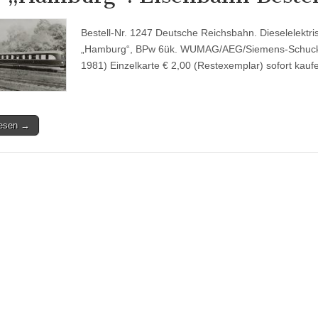
Bestell-Nr. 1247 Deutsche Reichsbahn. Dieselelektr
„Hamburg“, BPw 6ük. WUMAG/AEG/Siemens-Schucker
1981) Einzelkarte € 2,00 (Restexemplar) sofort kauf
lesen →