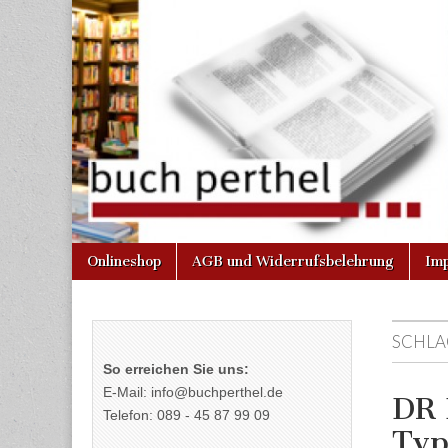
Buchhandlun
am Gasteig
Skip
Main
Onlineshop
AGB und Widerrufsbelehrung
Im
to
menu
content
SCHLA
So erreichen Sie uns:
E-Mail: info@buchperthel.de
DR 
Telefon: 089 - 45 87 99 09
Typ