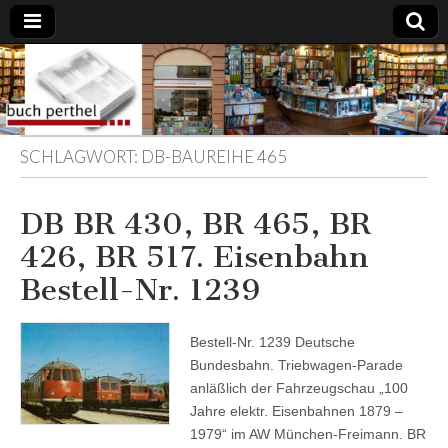
Buchhandlung
am Gasteig
SCHLAGWORT:
DB-BAUREIHE 465
DB BR 430, BR 465, BR
426, BR 517. Eisenbahn
Bestell-Nr. 1239
Bestell-Nr. 1239 Deutsche
Bundesbahn. Triebwagen-Parade
anläßlich der Fahrzeugschau „100
Jahre elektr. Eisenbahnen 1879 –
1979“ im AW München-Freimann. BR