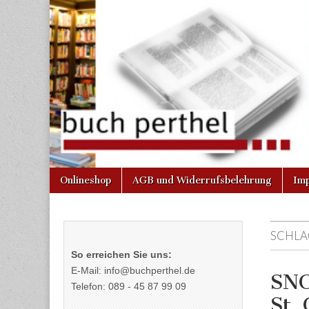
Buchhandlun
am Gasteig
Skip
Main
Onlineshop
AGB und Widerrufsbelehrung
Im
to
menu
content
SCHLA
So erreichen Sie uns:
E-Mail: info@buchperthel.de
SNC
Telefon: 089 - 45 87 99 09
St.