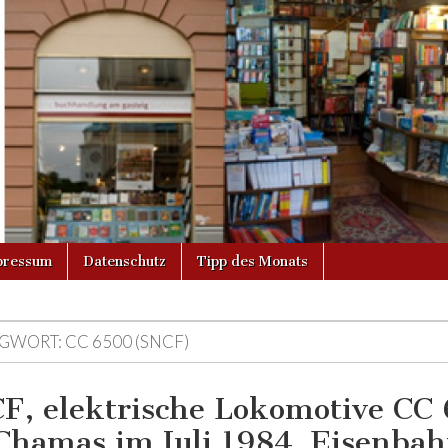
g
pressum
Datenschutz
Tipp des Monats
GWORT:
CC 6500 (SNCF)
F, elektrische Lokomotive CC 
 Chamas im Juli 1984. Eisenbah