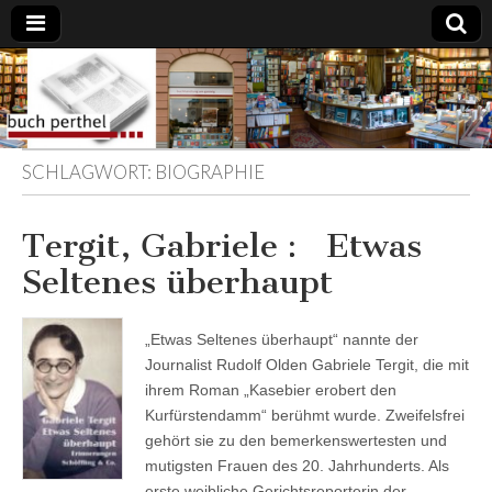
Buchhandlung
am Gasteig
SCHLAGWORT:
BIOGRAPHIE
Tergit, Gabriele : Etwas
Seltenes überhaupt
„Etwas Seltenes überhaupt“ nannte der
Journalist Rudolf Olden Gabriele Tergit, die mit
ihrem Roman „Kasebier erobert den
Kurfürstendamm“ berühmt wurde. Zweifelsfrei
gehört sie zu den bemerkenswertesten und
mutigsten Frauen des 20. Jahrhunderts. Als
erste weibliche Gerichtsreporterin der