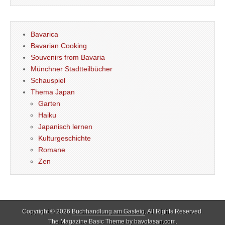
Bavarica
Bavarian Cooking
Souvenirs from Bavaria
Münchner Stadtteilbücher
Schauspiel
Thema Japan
Garten
Haiku
Japanisch lernen
Kulturgeschichte
Romane
Zen
Copyright © 2026
Buchhandlung am Gasteig
. All Rights Reserved.
The Magazine Basic Theme by
bavotasan.com
.