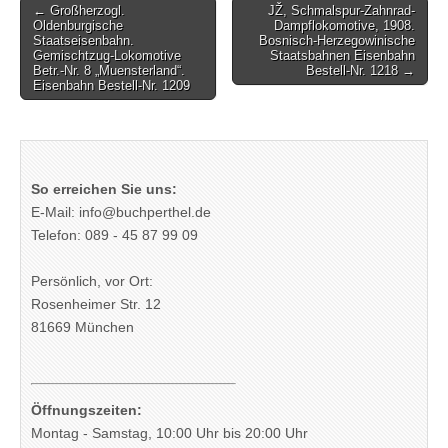
Post
← Großherzogl.
JŽ, Schmalspur-Zahnrad-
Oldenburgische
Dampflokomotive, 1908.
navigation
Staatseisenbahn.
Bosnisch-Herzegowinische
Gemischtzug-Lokomotive
Staatsbahnen Eisenbahn
Betr.-Nr. 8 „Muensterland“.
Bestell-Nr. 1218 →
Eisenbahn Bestell-Nr. 1209
So erreichen Sie uns:
E-Mail: info@buchperthel.de
Telefon: 089 - 45 87 99 09
Persönlich, vor Ort:
Rosenheimer Str. 12
81669 München
Öffnungszeiten:
Montag - Samstag, 10:00 Uhr bis 20:00 Uhr