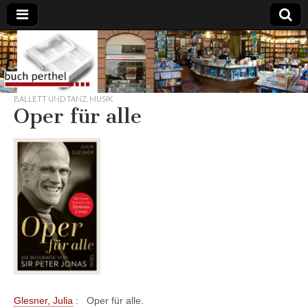
Buchhandlung
am Gasteig
BALLETT UND TANZ
,
MUSIK
Oper für alle
Glesner, Julia
:
Oper für alle.