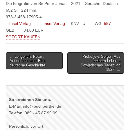
Die Biografie von Sir Peter Jonas.
2021.
Sprache: Deutsch
652 S.
224 mm.
978-3-458-17905-4
–
Insel Verlag
–
;
–
Insel Verlag
–
KNV U
WG:
597
GEB
34,00 EUR
SOFORT KAUFEN
Post
← Longerich, Peter :
Prokofjew, Sergej: Aus
Antisemitismus: Eine
meinem Leben –
navigation
deutsche Geschichte
Sowjetisches Tagebuch
1927. →
So erreichen Sie uns:
E-Mail: info@buchperthel.de
Telefon: 089 - 45 87 99 09
Persönlich, vor Ort: