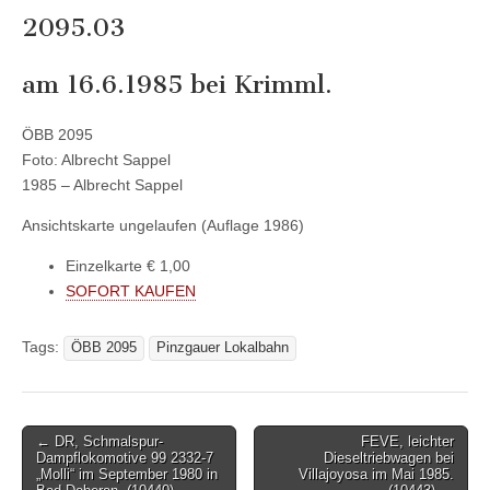
2095.03
am 16.6.1985 bei Krimml.
ÖBB 2095
Foto: Albrecht Sappel
1985 – Albrecht Sappel
Ansichtskarte ungelaufen (Auflage 1986)
Einzelkarte € 1,00
SOFORT KAUFEN
Tags:
ÖBB 2095
Pinzgauer Lokalbahn
Post
← DR, Schmalspur-
FEVE, leichter
Dampflokomotive 99 2332-7
Dieseltriebwagen bei
navigation
„Molli“ im September 1980 in
Villajoyosa im Mai 1985.