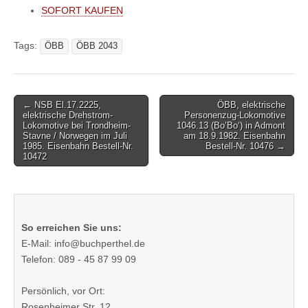
SOFORT KAUFEN
Tags:
ÖBB
ÖBB 2043
Post
← NSB El.17.2225,
ÖBB, elektrische
elektrische Drehstrom-
Personenzug-Lokomotive
navigation
Lokomotive bei Trondheim-
1046.13 (Bo’Bo‘) in Admont
Stavne / Norwegen im Juli
am 18.9.1982. Eisenbahn
1985. Eisenbahn Bestell-Nr.
Bestell-Nr. 10476 →
10472
So erreichen Sie uns:
E-Mail: info@buchperthel.de
Telefon: 089 - 45 87 99 09
Persönlich, vor Ort:
Rosenheimer Str. 12