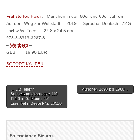
Fruhstorfer, Heidi
:
München in den 50er und 60er Jahren .
Auf dem Weg zur Weltstadt . 2019 . Sprache: Deutsch. 72 S.
schw./w. Fotos . 22.8 x 24.5 cm .
978-3-8313-3287-8
–
Wartberg
–
GEB
16.90 EUR
SOFORT KAUFEN
Post
← DB, elektr.
München 1890 bis 1960 →
Schnellzuglokomotive 110
navigation
114-6 in Salzburg Hbf.
Eisenbahn Bestell-Nr. 10528
So erreichen Sie uns: