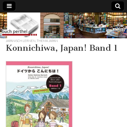
Buchhandlung
am Gasteig
JAPANISCH LERNEN
,
THEMA JAPAN
Konnichiwa, Japan! Band 1