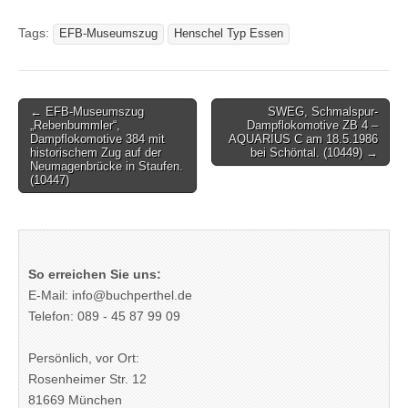
Tags:
EFB-Museumszug
Henschel Typ Essen
Post
← EFB-Museumszug
SWEG, Schmalspur-
„Rebenbummler“,
Dampflokomotive ZB 4 –
navigation
Dampflokomotive 384 mit
AQUARIUS C am 18.5.1986
historischem Zug auf der
bei Schöntal. (10449) →
Neumagenbrücke in Staufen.
(10447)
So erreichen Sie uns:
E-Mail: info@buchperthel.de
Telefon: 089 - 45 87 99 09
Persönlich, vor Ort:
Rosenheimer Str. 12
81669 München