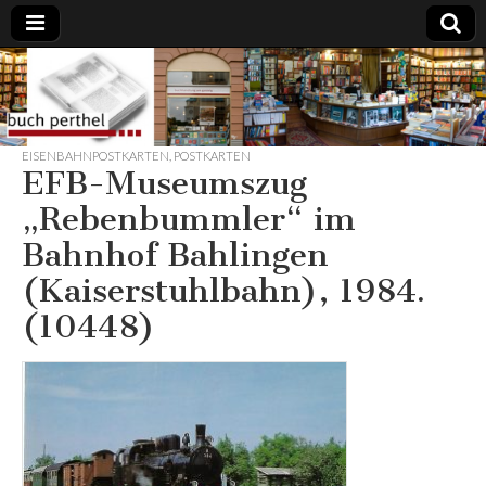
Buchhandlung
am Gasteig
EISENBAHNPOSTKARTEN
,
POSTKARTEN
EFB-Museumszug
„Rebenbummler“ im
Bahnhof Bahlingen
(Kaiserstuhlbahn), 1984.
(10448)