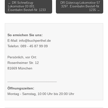
Post
← DR Schnellzug-
DR Güterzug-Lokomotive 57
Lokomotive 03 001.
3297. Eisenbahn Bestell-Nr.
navigation
Eisenbahn Bestell-Nr. 1233
1235 →
So erreichen Sie uns:
E-Mail: info@buchperthel.de
Telefon: 089 - 45 87 99 09
Persönlich, vor Ort:
Rosenheimer Str. 12
81669 München
Öffnungszeiten:
Montag - Samstag, 10:00 Uhr bis 20:00 Uhr