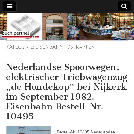
Buchhandlung
am Gasteig
KATEGORIE:
EISENBAHNPOSTKARTEN
Nederlandse Spoorwegen,
elektrischer Triebwagenzug
„de Hondekop“ bei Nijkerk
im September 1982.
Eisenbahn Bestell-Nr.
10495
Bestell-Nr. 10495 Nederlandse