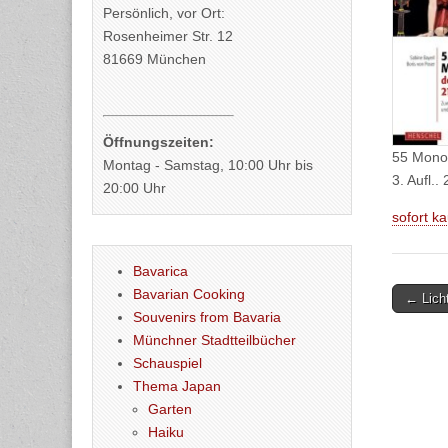
Persönlich, vor Ort:
Rosenheimer Str. 12
81669 München
Öffnungszeiten:
55 Monol
Montag - Samstag, 10:00 Uhr bis
3. Aufl.
20:00 Uhr
sofort k
Bavarica
Post
Bavarian Cooking
← Lich
Souvenirs from Bavaria
naviga
Münchner Stadtteilbücher
Schauspiel
Thema Japan
Garten
Haiku