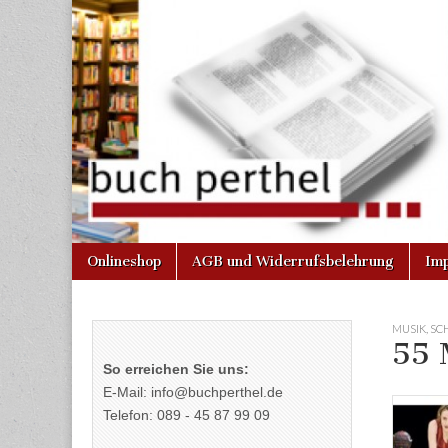
Buchhandlun
am Gasteig
Skip
Main
Onlineshop
AGB und Widerrufsbelehrung
Im
to
menu
content
MUSIK
,
SC
55 
So erreichen Sie uns:
E-Mail: info@buchperthel.de
Telefon: 089 - 45 87 99 09